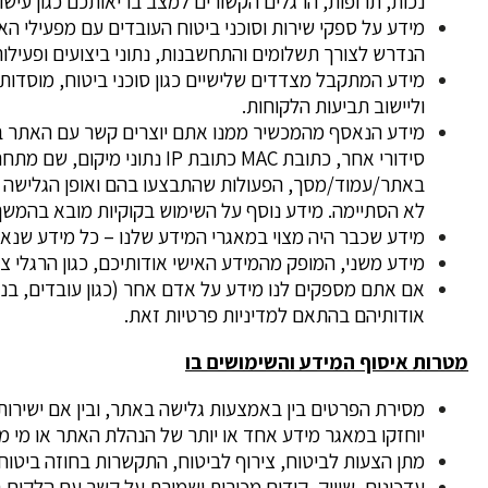
נכות, תרופות, הרגלים הקשורים למצב בריאותכם כגון עישו
מידע על ספקי שירות וסוכני ביטוח העובדים עם מפעילי האתר
הנדרש לצורך תשלומים והתחשבנות, נתוני ביצועים ופעילות
מידע המתקבל מצדדים שלישיים כגון סוכני ביטוח, מוסדות 
וליישוב תביעות הלקוחות.
סידורי אחר, כתובת MAC כתוב
באתר/עמוד/מסך, הפעולות שהתבצעו בהם ואופן הגלישה שלך
לא הסתיימה. מידע נוסף על השימוש בקוקיות מובא בהמשך
מידע שכבר היה מצוי במאגרי המידע שלנו – כל מידע שנ
מידע משני, המופק מהמידע האישי אודותיכם, כגון הרגלי צ
אם אתם מספקים לנו מידע על אדם אחר (כגון עובדים, בנ
אודותיהם בהתאם למדיניות פרטיות זאת.
מטרות איסוף המידע והשימושים בו
מסירת הפרטים בין באמצעות גלישה באתר, ובין אם ישירות 
יוחזקו במאגר מידע אחד או יותר של הנהלת האתר או מי מ
מתן הצעות לביטוח, צירוף לביטוח, התקשרות בחוזה ביטוח,
עדכונים, שיווק, קידום מכירות ושמירת על קשר עם הלקוח