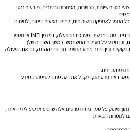
עי כגון רישיונות, הכשרות, הסמכות והיתרים, מידע פיננסי
נכסים.
כל הנוגע לאספקת השירותים, למילוי הצעות ביטוח, לחיתום
מידע הנאסף מהמכשיר ממנו אתם יוצרים קשר עם האתר באופן מקוון או צורכים שירותים מהאתר ומי מטעמו: כגון מספר מכשיר נייד, סוג המכשיר, מערכת ההפעלה, דפדפן IMEI או מספר
דיגיטליים אחרים, וכן מידע על פעילות המשתמש, כמשך השהייה שלך
קוקיות ובין היתר מידע הנשמר תוך כדי ההזנה, גם אם הפעולה
תם מתעניינים.
 שתמסרו את פרטיהם, ולקבל את הסכמתם לשימוש במידע
ון שיופק על סמך ניתוח פרטים אלה שהגיע או יגיע לידי האתר,
אם למטרות הבאות:
וף להסכמתך.