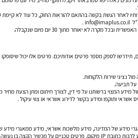
 עדכונים כאלה יפורסמו באתר ויקבלו תוקף מחייב מיד עם פרסומם
.
תיו לאחר הגשת בקשה בהתאם להוראות החוק, כל עוד לא קיימת ע
א"ל
info@imaplus.co.il
.
ל מקרה לא יאוחר מתוך 30 יום מיום שנקבלה.
, תידרשו לספק מספר פרטים אודותיכם. פרטים אלו יכול שיסופקו 
ול נציגי שירות הלקוחות.
 על תביעה.
מידע המצוי ברשותנו על פי דין, לצורך חיתום ומתן הצעת מחיר 
אשראי ותוקפו ומידע בקשר לדירוג אשראי או צווי עיקול .
גרי מידע של המדינה, מידע מלשכות אשראי, מידע ממאגרי מידע שקש
עשה שימוש באתר וזמני פעילות.