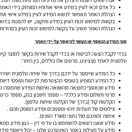
אנו רשאים לשנות ולעדכן את מדיניות הפרטיות מעת לעת.
כל אדם זכאי לעיין במידע אישי אודותיו המוחזק בידי האתר
הנהלת האתר תאפשר לנשוא המידע לעיין במידע אישי אודו
בקשות למימוש זכות העיון במידע ותיקונו, יש להפנות בדו
הנהלת האתר תשיב על בקשה למימוש זכות העיון במהירות האפשרית ובכ
סוגי המידע הנאסף או העשוי להיאסף על-ידי האתר
בכדי לקבל הצעה לביטוח או בכדי לקבל שירות בקשר למוצר קיים
טלפונית לאחד מנציגינו. פרטים אלו כוללים, בין היתר:
כל המידע שיימסר על ידכם בדרך של שיחה טלפונית ישירה מ
כל המידע המופיע בטופסי ההצטרפות לביטוח וטופסי דיווח
מידע שנאסוף כתוצאה מהשוואה ואימות המידע שתמסרו מול 
פרטי תשלום ומידע כלכלי – מספר חשבון בנק, מספר כרטיס 
הקלטות קול (בדרך של הקלטת שיחות טלפון).
צילומים של תעודות זיהוי ומסמכים ומידע המופק מהם .
אימות זהותכם מול נתוני משרד הפנים.
מידע שאנו רשאים להשתמש בו על פי דין – כגון מידע ממא
מידע על פעילות באתר האינטרנט שלנו – יכול וייאסף מידע לרבות כתובת IP מיקום, פרטים טכניים על מכשיר הקצה בו נ