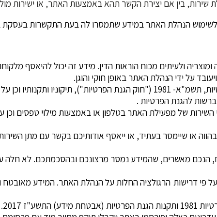
רות, בין אם יצירת הקשר תהא באמצעות האתר, או ישירות מול נ
, ולשימוש הנהלת האתר במידע שתמסרו לה בעת התקשרות בעסקת בי
וצריה ולעיתים מכוח הוראות הדין. מידע זה יכול להיאסף מלקוחות,
עובד על ידי הנהלת האתר באופן חוקי והוגן.
איסוף המידע והשימוש בו נעשים בהתאם לחוק הגנת הפרטיות, תשמ"א- 1981 ("חוק 
 ברשות להגנת הפרטיות .
גי השירות של מפעילת האתר בטלפון או באמצעות מילוי טפסים וכן
ה או שיימסר בעתיד, או ייאסף אודותיכם בקשר עם מתן השירותים
ח, הנכם מאשרים, שהמידע נמסר מרצונכם ובהסכמתכם. לא חלה עלי
ל פי דרישות הרגולציה החלות על הנהלת האתר. המידע מאובטח ו
ע"ז 2017.