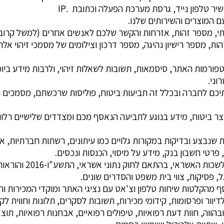
ר טלפון נייד, גרסת מערכת הפעלה וכתובת .IP
ם המוצרים והשירותים שלנו.
תי, מספר זהות, אזרחות והקשר שלכם לאנשים אחרים (למשל קרוב
זהות, מספר רישיון נהיגה, מספר דרכון וצילומים של מסמכי זיהוי
ורמות האתר, סיסמאות, תשובות לשאלות זיהוי, ולרבות מידע בי
וני.
כם לחברה ובכלל זה תביעות ביטוח, פוליסות שרכשתם, מסמכים ומי
 ביטוח, מידע בנוגע לתביעה הנאסף מכם ומצדדים שלישיים רלוונטי
שנבצע ובדיקות במקורות גלויים כמו עיתונים, רשתות חברתיות, את
פרטי חשבון בנק, מידע על מיסוי, הכנסות ונכסים.
נתוני אשראי – כגון
אסף מהקלטות שיחות טלפון וצ'אט עם נציגי האתר ומוקדי המכירות וה
יוור ופרסומות, קידומי מכירות, תשובות לסקרים, תלונות וחווית לק
ווה, חוות דעת רפואיות, טיפולים רפואיים, אבחנות רפואיות, תוצא