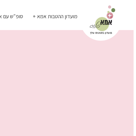
מועדון ההטבות אמא +
סופ"ש עם א