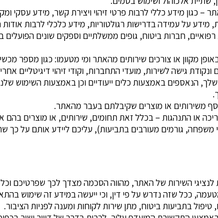
ן, שתיית אלכוהול ושימוש בסמים.
 – כגון מידע כללי לרבות פרטי זיהוי ויצירת קשר, מידע עסקי ומקצו
, מידע על עמידה בדרישות רגולטוריות, מידע כלכלי לרבות אודות 
רפואיים, חברות ביטוח, גופים ממשלתיים וספקים שונים הפועלים ב
ת IP נתוני מיקום, שם מתחם ונקודת גישה לשירות, מועדי התחברות, וקודי זיהוי 
, הנאספים באמצעות כלים ייעודיים וכן באמצעות השימוש שלנו ב
.
אסף משירותים או מוצרים שקיבלתם בעבר מהאתר.
ריכה או התנהגות – בכלל זאת תחומים, שירותים, או מוצרים בהם א
י משפחה, גורמים מעורבים בתביעות), עליכם ליידע אותם על כך
לנציגי השירות של האתר, מהווה הסכמה מצדך לכך שפרטיכם וכל נת
טעמה, ככל שזה נדרש על פי דין, וכי ייעשה במידע זה שימוש בהת
 טיפול בתביעות ביטוח, מתן שירות לקוחות ומענה לפניות הציבור.
 באמצעי התקשורת המועדף עליך, לרבות בדרך של דיוור ישיר בכפ