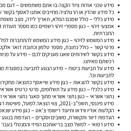
מידע טכני אודות ציוד הקצה בו אתם משתמשים – דגם מכשי
כל מידע שהדין או הרגולציה מחייבים אותנו לאסוף בקשר ע
מידע כללי – כולל שמכם המלא, תאריך לידה, מצב משפח
אמצעי זיהוי – כגון מספרי זיהוי רשמיים כמו מספר תעודת 
החברתיות.
מידע המשמש לזיהוי – כגון מידע המשמש להתחברות לפלטפ
פרטי קשר – כולל כתובת, מספר טלפון וכתובת דואר אלקטר
מידע בקשר לשירותים שאנו מעניקים לכם – מידע על פניותי
רכשתם מאיתנו.
מידע על תביעות ביטוח – מידע הנוגע לתביעה במסגרת מוצר
לתביעות וכו'.
מידע בקשר להונאות – כגון מידע שייאסף כתוצאה מחקירות 
מידע כלכלי – כגון מידע על תשלומים, פרטי כרטיס אשראי, 
מידע פיננסי, תשפ"ב-2021, צווי הוצאה לפועל, פשיטות רגל, פסיקות, צווי בית משפט והסדרים שונים.
הקלטות אודיו ווידאו ותיעוד רישומי צ'אט – כגון מידע שנ
העדפות דיוור ותקשורת, משובים וסקרים – העדפות בנוגע לד
מידע רפואי – למשל מצב בריאותכם הפיזי והמנטלי בעבר ובה